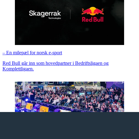
– En milepæl for norsk e-sport
Red Bull går inn som hovedpartner i Bedriftsligaen og
Komplettligaen.