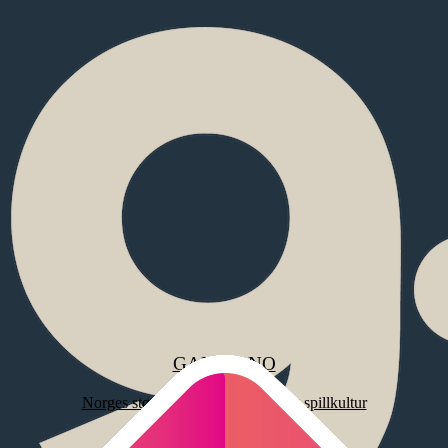
Lanserer helt ny turneringsplattform for e-sport
«Good Game Arena» er norsk e-sports nye hjem.
Våre produkter
Vi utvikler og driver noen av Norges største gaming- og
esportsmiljøer.
Se alle produkter
GAMER.NO
Norges største magasin for spill og spillkultur