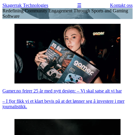
Skagerrak
Technologies
Kontakt oss
☰
Redefining Community Engagement Through Sports and Gaming
Software
Gamer.no feirer 25 år med nytt design: – Vi skal satse alt vi har
– I fjor fikk vi et klart bevis på at det lønner seg å investere i mer
journalistikk.