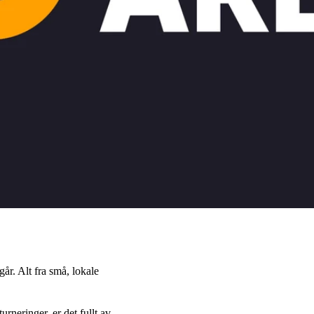
år. Alt fra små, lokale
rneringer, er det fullt av