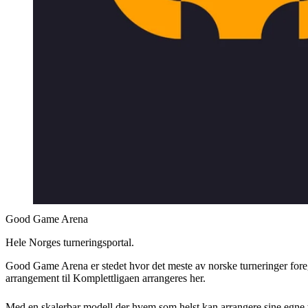
Good Game Arena
Hele Norges turneringsportal.
Good Game Arena er stedet hvor det meste av norske turneringer foreg
arrangement til Komplettligaen arrangeres her.
Med en skalerbar modell der hvem som helst kan arrangere sine egne tu