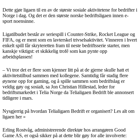
Dette gjør ligaen til en av de største sosiale aktivitetene for bedrifter i
Norge i dag. Og det er den største norske bedriftsligaen innen e-
sport noensinne.
Ligatilbudet består av seriespill i Counter-Strike, Rocket League og
FIFA, og er ment som en lavterskel trivselsaktivitet. Vinneren i hvert
enkelt spill får skryteretten fram til neste bedriftsserie starter, men
kanskje viktigst: et skikkelig trofé som kan pynte opp
arbeidsplassen!
– Vi tror det er flere som kjenner litt på at de gjerne skulle hatt et
aktivitetstilbud sammen med kollegene. Samtidig får stadig flere
øynene opp for gaming, og å spille sammen som bedriftslag er
veldig gøy og sosialt, sa Jon Christian Hillestad, leder for
bedriftsmarkedet i Telia Norge da Telialigaen Bedrift ble annonsert
tidligere i mars.
Nysgjerrig på hvordan Telialigaen Bedrift er organisert?
Les alt om
ligaen her »
Erling Rostvåg, administrerende direktør hos arrangøren Good
Game AS, er også sikker på at dette blir gøy for alle involverte: