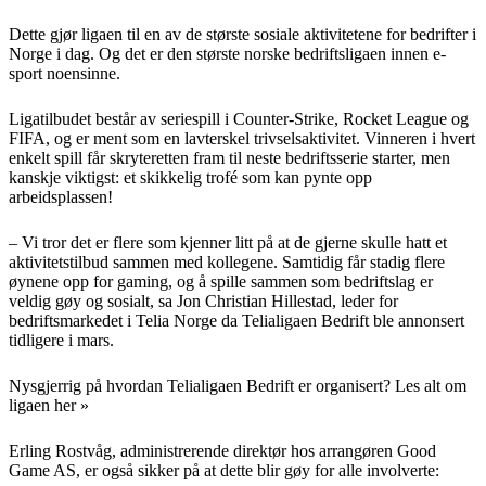
Dette gjør ligaen til en av de største sosiale aktivitetene for bedrifter i
Norge i dag. Og det er den største norske bedriftsligaen innen e-
sport noensinne.
Ligatilbudet består av seriespill i Counter-Strike, Rocket League og
FIFA, og er ment som en lavterskel trivselsaktivitet. Vinneren i hvert
enkelt spill får skryteretten fram til neste bedriftsserie starter, men
kanskje viktigst: et skikkelig trofé som kan pynte opp
arbeidsplassen!
– Vi tror det er flere som kjenner litt på at de gjerne skulle hatt et
aktivitetstilbud sammen med kollegene. Samtidig får stadig flere
øynene opp for gaming, og å spille sammen som bedriftslag er
veldig gøy og sosialt, sa Jon Christian Hillestad, leder for
bedriftsmarkedet i Telia Norge da Telialigaen Bedrift ble annonsert
tidligere i mars.
Nysgjerrig på hvordan Telialigaen Bedrift er organisert?
Les alt om
ligaen her »
Erling Rostvåg, administrerende direktør hos arrangøren Good
Game AS, er også sikker på at dette blir gøy for alle involverte: