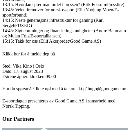
13:15: Hvordan sprer man ordet i pressen? (Erik Fossum/Pressfire)
13:45: Veien fremover for norsk e-sport (Elin Yoojung Moen/E-
sportforbund)
14:15: Neste generasjons infrastruktur for gaming (Karl
Sergel/FUZED)
14:45: Støtteordninger og finansieringsmuligheter (Andre Baumann
og Mulan Friis/E-sportalliansen)
15:15: Takk for oss (Eilif Akerjordet/Good Game AS)
Klikk her for å melde deg på
Sted: Vika Kino i Oslo
Dato: 17. august 2023
Dørene åpner: klokken 09:00
Har du spørsmål? Ikke nøl med å ta kontakt på
hugo@goodgame.no
.
E-sportdagen presenteres av Good Game AS i samarbeid med
Norsk Tipping.
Our Partners