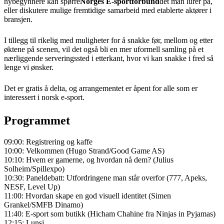
nybegynnere kan spørre
Norges E-sportforbund
det man lurer på,
eller diskutere mulige fremtidige samarbeid med etablerte aktører i
bransjen.
I tillegg til rikelig med muligheter for å snakke før, mellom og etter
øktene på scenen, vil det også bli en mer uformell samling på et
nærliggende serveringssted i etterkant, hvor vi kan snakke i fred så
lenge vi ønsker.
Det er gratis å delta, og arrangementet er åpent for alle som er
interessert i norsk e-sport.
Programmet
09:00: Registrering og kaffe
10:00: Velkommen (Hugo Strand/Good Game AS)
10:10: Hvem er gamerne, og hvordan nå dem? (Julius
Solheim/Spillexpo)
10:30: Paneldebatt: Utfordringene man står overfor (777, Apeks,
NESF, Level Up)
11:00: Hvordan skape en god visuell identitet (Simen
Grankel/SMFB Dinamo)
11:40: E-sport som butikk (Hicham Chahine fra Ninjas in Pyjamas)
12:15: Lunsj