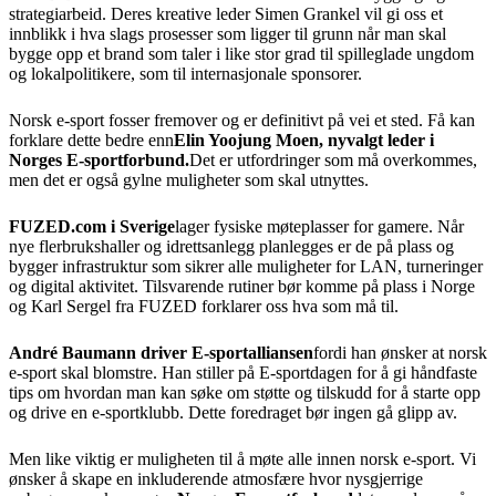
strategiarbeid. Deres kreative leder Simen Grankel vil gi oss et
innblikk i hva slags prosesser som ligger til grunn når man skal
bygge opp et brand som taler i like stor grad til spilleglade ungdom
og lokalpolitikere, som til internasjonale sponsorer.
Norsk e-sport fosser fremover og er definitivt på vei et sted. Få kan
forklare dette bedre enn
Elin Yoojung Moen, nyvalgt leder i
Norges E-sportforbund.
Det er utfordringer som må overkommes,
men det er også gylne muligheter som skal utnyttes.
FUZED.com i Sverige
lager fysiske møteplasser for gamere. Når
nye flerbrukshaller og idrettsanlegg planlegges er de på plass og
bygger infrastruktur som sikrer alle muligheter for LAN, turneringer
og digital aktivitet. Tilsvarende rutiner bør komme på plass i Norge
og Karl Sergel fra FUZED forklarer oss hva som må til.
André Baumann driver E-sportalliansen
fordi han ønsker at norsk
e-sport skal blomstre. Han stiller på E-sportdagen for å gi håndfaste
tips om hvordan man kan søke om støtte og tilskudd for å starte opp
og drive en e-sportklubb. Dette foredraget bør ingen gå glipp av.
Men like viktig er muligheten til å møte alle innen norsk e-sport. Vi
ønsker å skape en inkluderende atmosfære hvor nysgjerrige