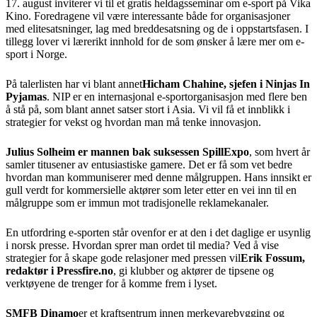
17. august inviterer vi til et gratis heldagsseminar om e-sport på Vika
Kino. Foredragene vil være interessante både for organisasjoner
med elitesatsninger, lag med breddesatsning og de i oppstartsfasen. I
tillegg lover vi lærerikt innhold for de som ønsker å lære mer om e-
sport i Norge.
På talerlisten har vi blant annet
Hicham Chahine, sjefen i Ninjas In
Pyjamas
. NIP er en internasjonal e-sportorganisasjon med flere ben
å stå på, som blant annet satser stort i Asia. Vi vil få et innblikk i
strategier for vekst og hvordan man må tenke innovasjon.
Julius Solheim er mannen bak suksessen SpillExpo
, som hvert år
samler titusener av entusiastiske gamere. Det er få som vet bedre
hvordan man kommuniserer med denne målgruppen. Hans innsikt er
gull verdt for kommersielle aktører som leter etter en vei inn til en
målgruppe som er immun mot tradisjonelle reklamekanaler.
En utfordring e-sporten står ovenfor er at den i det daglige er usynlig
i norsk presse. Hvordan sprer man ordet til media? Ved å vise
strategier for å skape gode relasjoner med pressen vil
Erik Fossum,
redaktør i Pressfire.no
, gi klubber og aktører de tipsene og
verktøyene de trenger for å komme frem i lyset.
SMFB Dinamo
er et kraftsentrum innen merkevarebygging og